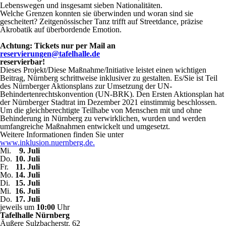
Lebenswegen und insgesamt sieben Nationalitäten.
Welche Grenzen konnten sie überwinden und woran sind sie
gescheitert? Zeitgenössischer Tanz trifft auf Streetdance, präzise
Akrobatik auf überbordende Emotion.
Achtung:
Tickets nur per Mail an
reservierungen@tafelhalle.de
reservierbar!
Dieses Projekt/Diese Maßnahme/Initiative leistet einen wichtigen
Beitrag, Nürnberg schrittweise inklusiver zu gestalten. Es/Sie ist Teil
des Nürnberger Aktionsplans zur Umsetzung der UN-
Behindertenrechtskonvention (UN-BRK). Den Ersten Aktionsplan hat
der Nürnberger Stadtrat im Dezember 2021 einstimmig beschlossen.
Um die gleichberechtigte Teilhabe von Menschen mit und ohne
Behinderung in Nürnberg zu verwirklichen, wurden und werden
umfangreiche Maßnahmen entwickelt und umgesetzt.
Weitere Informationen finden Sie unter
www.inklusion.nuernberg.de.
Mi.
9.
Juli
Do.
10.
Juli
Fr.
11.
Juli
Mo.
14.
Juli
Di.
15.
Juli
Mi.
16.
Juli
Do.
17.
Juli
jeweils um
10:00
Uhr
Tafelhalle Nürnberg
Äußere Sulzbacherstr. 62